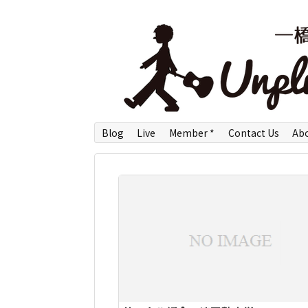
Blog
Live
Member *
Contact Us
Ab