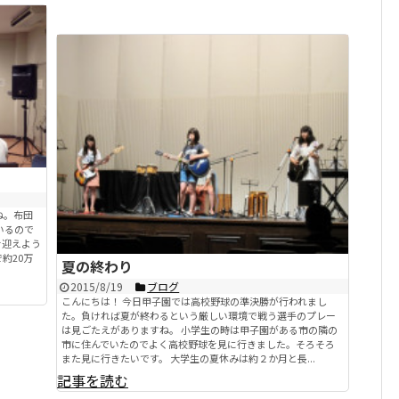
ね。布団
いるので
を迎えよう
約20万
夏の終わり
2015/8/19
ブログ
こんにちは！ 今日甲子園では高校野球の準決勝が行われまし
た。負ければ夏が終わるという厳しい環境で戦う選手のプレー
は見ごたえがありますね。 小学生の時は甲子園がある市の隣の
市に住んでいたのでよく高校野球を見に行きました。そろそろ
また見に行きたいです。 大学生の夏休みは約２か月と長...
記事を読む