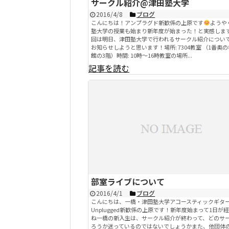
サークル紹介@津田塾大学
2016/4/8
ブログ
こんにちは！アンプラグド新歓係の上原です
ようや
塾大学の授業も始まり新年度が始まった！と実感しま
回は明日、津田塾大学で行われるサークル紹介につい
お知らせしようと思います！場所: 7304教室 （1番奥の
館の3階）時間: 10時～16時教室の場所...
記事を読む
部室ライブについて
2016/4/1
ブログ
こんにちは、一橋・津田塾大学アコースティックギタ
Unplugged新歓係の上原です！新年度始まって1日が
ね一橋の新入生は、サークル紹介が終わって、どのサ
ろうか迷っているのではないでしょうかまた、他団体