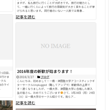
ますが、私も旅行に行くことが大好きです。 旅行の魅力とし
て、一緒に行く人によって旅行の雰囲気が大きく変わることが挙
げられると思います。 同行者のいない一人旅では青春...
記事を読む
2016年度の新歓が始まります！
介1日目、
は行けま
2016/3/27
ブログ
ークル
こんにちは、初めまして！一橋・津田塾大学アコースティックギ
後のライ
ターサークルUnplugged（略してアンプラ）新歓係の上原で
.
す！遅くなりましたが、一橋大学、津田塾大学に合格した新入
生の皆さん、おめでとうございます
さて、3月28日（月）29日
（火）は一橋大学のサークル紹介です。我らア...
記事を読む