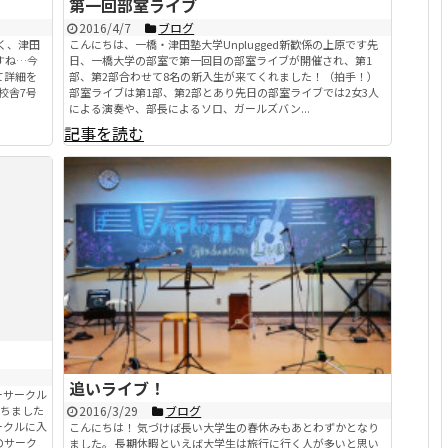
第一回部室ライブ
2016/4/7
ブログ
く、津田
こんにちは、一橋・津田塾大学Unplugged新歓係の上原です先
すね…今
日、一橋大学の部室で第一回目の部室ライブが開催され、第1
て詳細を
部、第2部合わせて8名の新入生が来てくれました！（拍手！）
校舎7号
部室ライブは第1部、第2部とあり先日の部室ライブでは2女3人
による演奏や、部長によるソロ、ガールズバン...
記事を読む
追いライブ！
ーサークル
経ちました
2016/3/29
ブログ
ークルに入
こんにちは！ 気づけば長い大学生の春休みもあとわずかとなり
のサーク
ました。 長期休暇といえば大学生は旅行に行く人が多いと思い