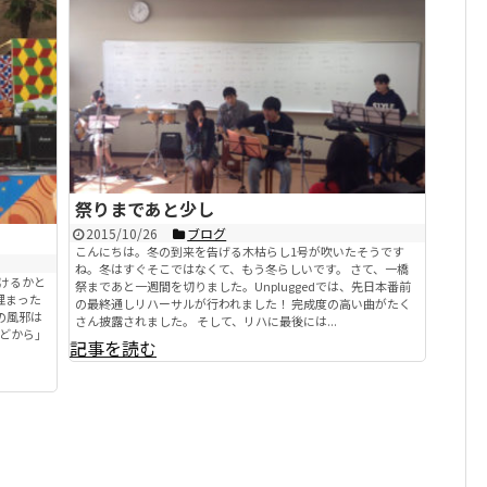
祭りまであと少し
2015/10/26
ブログ
こんにちは。冬の到来を告げる木枯らし1号が吹いたそうです
ね。冬はすぐそこではなくて、もう冬らしいです。 さて、一橋
着けるかと
祭まであと一週間を切りました。Unpluggedでは、先日本番前
埋まった
の最終通しリハーサルが行われました！ 完成度の高い曲がたく
の風邪は
さん披露されました。 そして、リハに最後には...
どから」
記事を読む