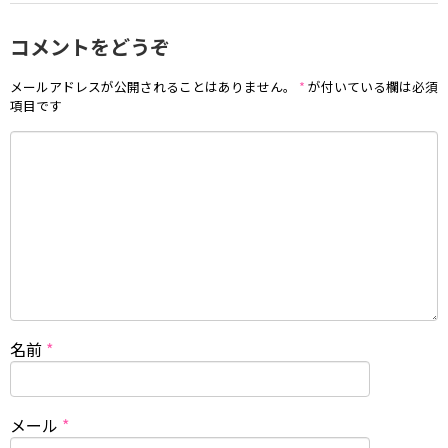
コメントをどうぞ
メールアドレスが公開されることはありません。
*
が付いている欄は必須
項目です
名前
*
メール
*