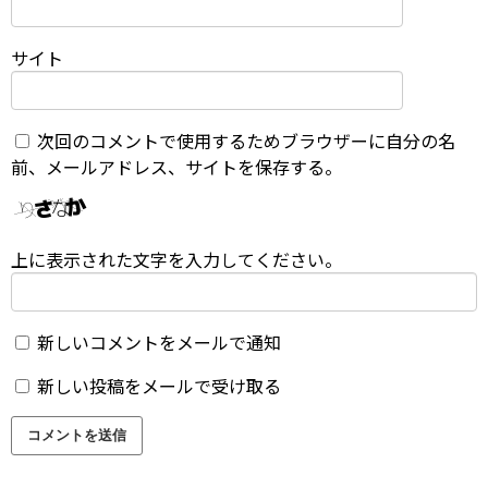
サイト
次回のコメントで使用するためブラウザーに自分の名
前、メールアドレス、サイトを保存する。
上に表示された文字を入力してください。
新しいコメントをメールで通知
新しい投稿をメールで受け取る