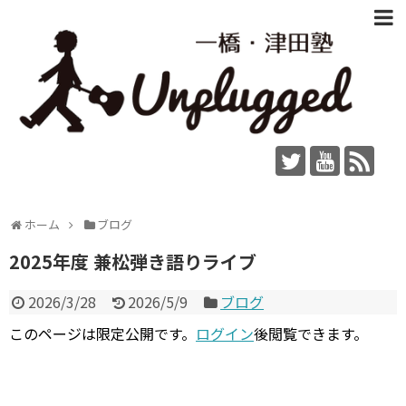
ホーム
ブログ
2025年度 兼松弾き語りライブ
2026/3/28
2026/5/9
ブログ
このページは限定公開です。
ログイン
後閲覧できます。