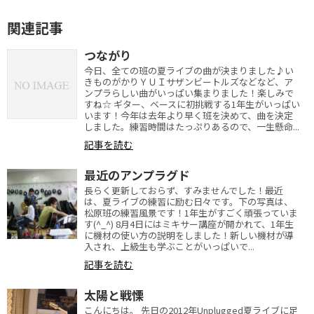
関連記事
つながり
今日、全ての班の夏ライブの曲が決まりました♪い
きものがかりＹＵＩサザンビートルズなどなど、ア
ンプラらしい曲がいっぱい集まりました！楽しみで
すね☆ ギター、ベースに初挑戦する1年生がいっぱい
います！今年は去年より早く班を決めて、曲を決定
しました。練習時間はたっぷりあるので、一生懸命...
記事を読む
最近のアンプラグド
長らく更新しておらず、すみませんでした！最近
は、夏ライブの練習に励む日々です。下の写真は、
松原班の練習風景です！1年生がすごく頑張っていま
す(^_^) 8月4日にはミキサー講座が開かれて、1年生
に機材の使い方の説明をしました！新しい機材が導
入され、上級生も学ぶことがいっぱいで...
記事を読む
太陽と戦慄
こんにちは。 先日の2012年Unplugged夏ライブに足