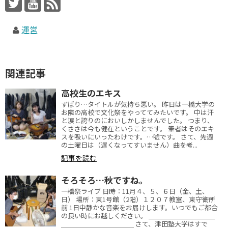
運営
関連記事
高校生のエキス
ずばり…タイトルが気持ち悪い。 昨日は一橋大学の
お隣の高校で文化祭をやっててみたいです。 中は汗
と涙と誇りのにおいしかしませんでした。 つまり、
くささは今も健在ということです。 筆者はそのエキ
スを吸いにいったわけです。…嘘です。 さて、先週
の土曜日は（遅くなってすいません）曲を考...
記事を読む
そろそろ…秋ですね。
一橋祭ライブ 日時：11月４、５、６日（金、土、
日） 場所：東1号館（2階）１２０７教室、東守衛所
前 1日中静かな音楽をお届けします。いつでもご都合
の良い時にお越しください。 ＿＿＿＿＿＿＿＿＿＿
＿＿＿＿＿＿＿＿＿＿＿ さて、津田塾大学はすで