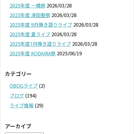
2025年度 一橋祭
2026/03/28
2025年度 津田塾祭
2026/03/28
2025年度 9月弾き語りライブ
2026/03/28
2025年度 夏ライブ
2026/03/28
2025年度7月弾き語りライブ
2026/03/28
2025年度 KODAIRA祭
2025/06/19
カテゴリー
OBOGライブ
(2)
ブログ
(194)
ライブ情報
(29)
アーカイブ