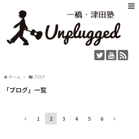
ホーム
ブログ
「
ブログ
」
一覧
1
2
3
4
5
6