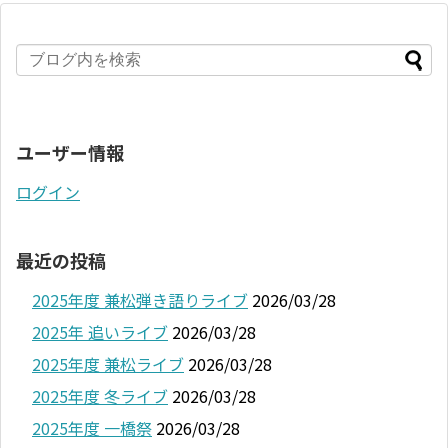
ユーザー情報
ログイン
最近の投稿
2025年度 兼松弾き語りライブ
2026/03/28
2025年 追いライブ
2026/03/28
2025年度 兼松ライブ
2026/03/28
2025年度 冬ライブ
2026/03/28
2025年度 一橋祭
2026/03/28