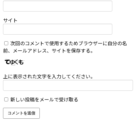
サイト
次回のコメントで使用するためブラウザーに自分の名
前、メールアドレス、サイトを保存する。
上に表示された文字を入力してください。
新しい投稿をメールで受け取る