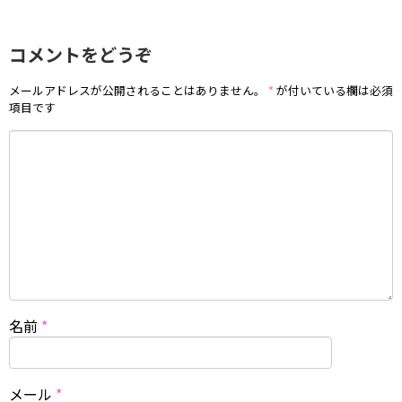
コメントをどうぞ
メールアドレスが公開されることはありません。
*
が付いている欄は必須
項目です
名前
*
メール
*