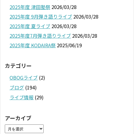
2025年度 津田塾祭
2026/03/28
2025年度 9月弾き語りライブ
2026/03/28
2025年度 夏ライブ
2026/03/28
2025年度7月弾き語りライブ
2026/03/28
2025年度 KODAIRA祭
2025/06/19
カテゴリー
OBOGライブ
(2)
ブログ
(194)
ライブ情報
(29)
アーカイブ