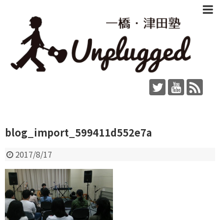
blog_import_599411d552e7a
2017/8/17