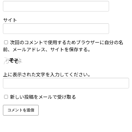
サイト
次回のコメントで使用するためブラウザーに自分の名
前、メールアドレス、サイトを保存する。
上に表示された文字を入力してください。
新しい投稿をメールで受け取る