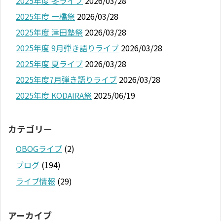
2025年度 冬ライブ
2026/03/28
2025年度 一橋祭
2026/03/28
2025年度 津田塾祭
2026/03/28
2025年度 9月弾き語りライブ
2026/03/28
2025年度 夏ライブ
2026/03/28
2025年度7月弾き語りライブ
2026/03/28
2025年度 KODAIRA祭
2025/06/19
カテゴリー
OBOGライブ
(2)
ブログ
(194)
ライブ情報
(29)
アーカイブ