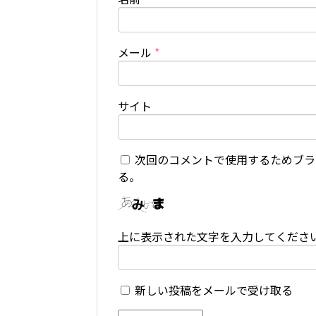
メール
*
サイト
次回のコメントで使用するためブラ
る。
上に表示された文字を入力してくださ
新しい投稿をメールで受け取る