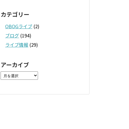
カテゴリー
OBOGライブ
(2)
ブログ
(194)
ライブ情報
(29)
アーカイブ