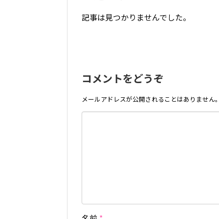
記事は見つかりませんでした。
コメントをどうぞ
メールアドレスが公開されることはありません
名前
*