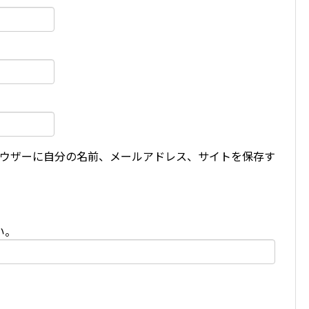
ウザーに自分の名前、メールアドレス、サイトを保存す
い。