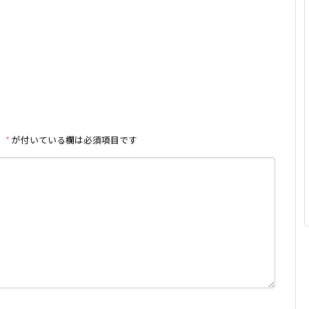
。
*
が付いている欄は必須項目です