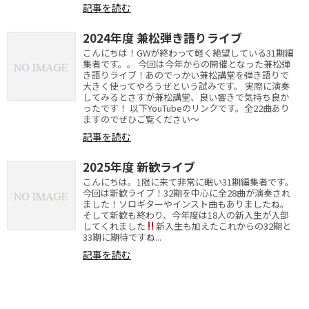
記事を読む
2024年度 兼松弾き語りライブ
こんにちは！GWが終わって軽く絶望している31期編
集者です。。 今回は今年からの開催となった兼松弾
き語りライブ！あのでっかい兼松講堂を弾き語りで
大きく使ってやろうぜという試みです。 実際に演奏
してみるとさすが兼松講堂、良い響きで気持ち良か
ったです！ 以下YouTubeのリンクです。全22曲あり
ますのでぜひご覧ください〜
記事を読む
2025年度 新歓ライブ
こんにちは。1限に来て非常に眠い31期編集者です。
今回は新歓ライブ！32期を中心に全28曲が演奏され
ました！ソロギターやインスト曲もありましたね。
そして新歓も終わり、今年度は18人の新入生が入部
してくれました
新入生も加えたこれからの32期と
33期に期待ですね...
記事を読む