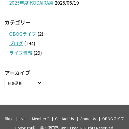
2025年度 KODAIRA祭
2025/06/19
カテゴリー
OBOGライブ
(2)
ブログ
(194)
ライブ情報
(29)
アーカイブ
Blog
Live
Member *
Contact Us
About Us
OBOGライブ
Copyright©
一橋・津田塾 Unplugged
All Rights Reserved.